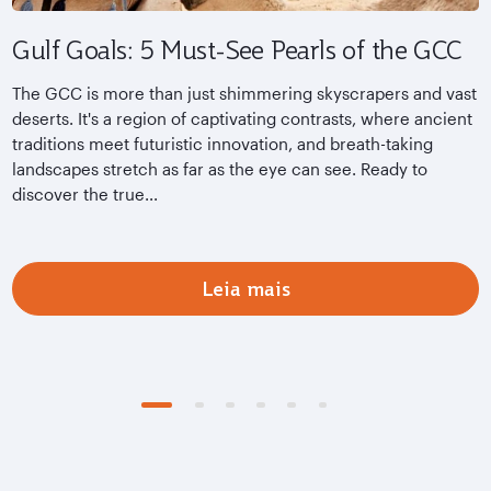
Gulf Goals: 5 Must-See Pearls of the GCC
T
H
The GCC is more than just shimmering skyscrapers and vast
deserts. It's a region of captivating contrasts, where ancient
G
traditions meet futuristic innovation, and breath-taking
S
landscapes stretch as far as the eye can see. Ready to
w
discover the true...
M
a
Leia mais