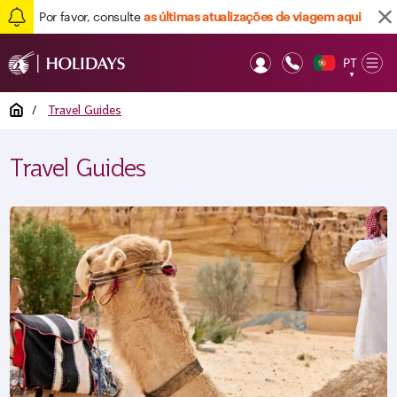
Por favor, consulte
as últimas atualizações de viagem aqui
PT
Op
▼
Mob
Home
/
Travel Guides
Travel Guides