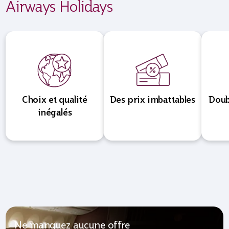
Airways Holidays
Choix et qualité
Des prix imbattables
Doub
inégalés
Ne manquez aucune offre