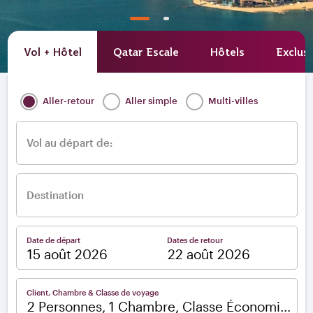
Vol + Hôtel
Qatar Escale
Hôtels
Exclusi
Aller-retour
Aller simple
Multi-villes
Vol au départ de:
Destination
Date de départ
Dates de retour
–
Client, Chambre & Classe de voyage
2 Personnes, 1 Chambre, Classe Économique