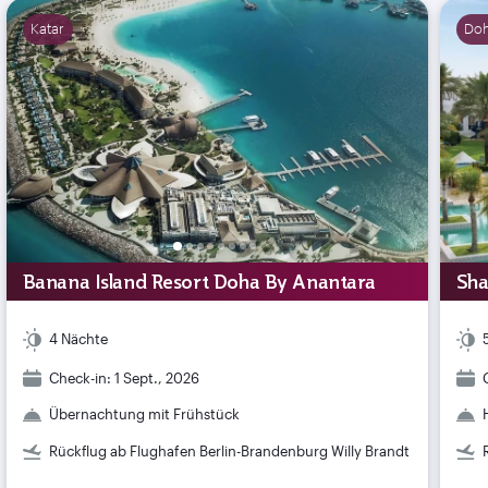
Katar
Do
Banana Island Resort Doha By Anantara
Sha
4 Nächte
Check-in: 1 Sept., 2026
Übernachtung mit Frühstück
Rückflug ab Flughafen Berlin-Brandenburg Willy Brandt