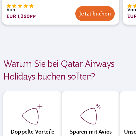
Von
Von
Jetzt buchen
EUR 1,260
EUR
PP
Warum Sie bei Qatar Airways
Holidays buchen sollten?
Doppelte Vorteile
Sparen mit Avios
Unsc