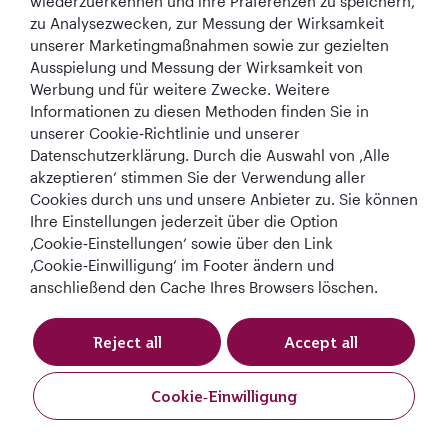
wiederzuerkennen und ihre Präferenzen zu speichern,
zu Analysezwecken, zur Messung der Wirksamkeit
unserer Marketingmaßnahmen sowie zur gezielten
Ausspielung und Messung der Wirksamkeit von
Werbung und für weitere Zwecke. Weitere
Informationen zu diesen Methoden finden Sie in
Best Airline in The
World's Best
World's Best
World's Best
unserer Cookie‑Richtlinie und unserer
Middle East
Airline
Business Class
Business Class
Datenschutzerklärung. Durch die Auswahl von ‚Alle
Lounge
akzeptieren‘ stimmen Sie der Verwendung aller
Cookies durch uns und unsere Anbieter zu. Sie können
Ihre Einstellungen jederzeit über die Option
‚Cookie‑Einstellungen‘ sowie über den Link
AGB
Cookie-Richtlinie
Datenschutzrichtlinie
‚Cookie‑Einwilligung‘ im Footer ändern und
anschließend den Cache Ihres Browsers löschen.
QRH (German - EUR). Alle Rechte vorbehalten.
Reject all
Accept all
Diese Website wird von Qatar Airways Holidays betrieben. Die Produkte
werden von Overseas Travel of Europe (französische
Cookie‑Einwilligung
Unternehmensnummer (SIREN) 994 887 412) in Zusammenarbeit mit
GOODTRAVEL (479 454 423 und IM075120124) verkauft.