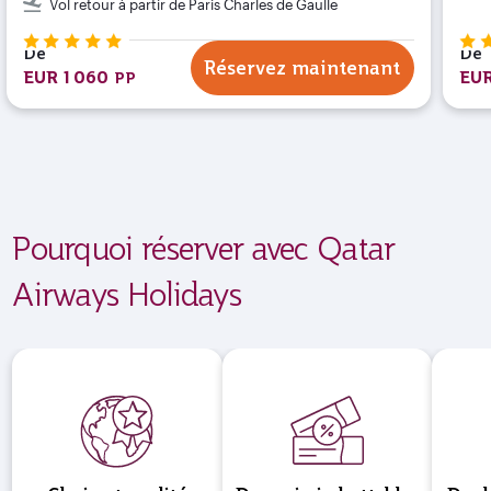
Vol retour à partir de Paris Charles de Gaulle
De
De
Réservez maintenant
EUR 1 060
EUR
PP
Pourquoi réserver avec Qatar
Airways Holidays