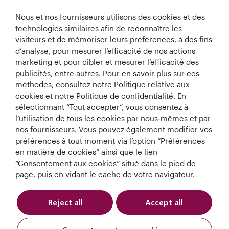
Nous et nos fournisseurs utilisons des cookies et des
technologies similaires afin de reconnaître les
visiteurs et de mémoriser leurs préférences, à des fins
d’analyse, pour mesurer l’efficacité de nos actions
marketing et pour cibler et mesurer l’efficacité des
publicités, entre autres. Pour en savoir plus sur ces
Meilleure
Meilleure Classe
Meilleur Salon de
Meilleure
Compagnie
Affaires au
Classe Affaires au
Compagnie
méthodes, consultez notre Politique relative aux
Aérienne au
monde
monde
Aérienne du
cookies et notre Politique de confidentialité. En
Monde
Moyen-Orient
sélectionnant “Tout accepter”, vous consentez à
l’utilisation de tous les cookies par nous‑mêmes et par
nos fournisseurs. Vous pouvez également modifier vos
préférences à tout moment via l’option “Préférences
Termes et
Politique en matière
Avis de
en matière de cookies” ainsi que le lien
Conditions
de cookies
confidentialité
“Consentement aux cookies” situé dans le pied de
page, puis en vidant le cache de votre navigateur.
QRH (French - EUR). Tous droits réservés.
Reject all
Accept all
Ce site web est exploité par Qatar Airways Holidays et les produits sont
vendus par Overseas Travel of Europe, numéro d'enregistrement de la