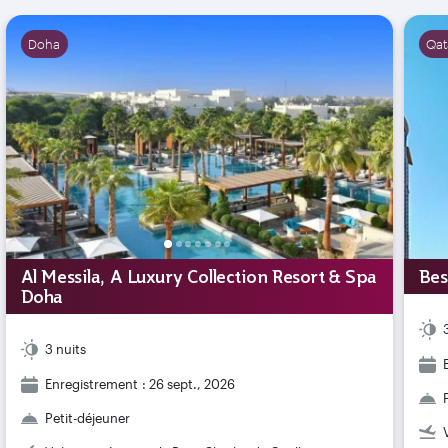
Doha
Qat
Al Messila, A Luxury Collection Resort & Spa
Bes
Doha
3 nuits
Enregistrement : 26 sept., 2026
Petit-déjeuner