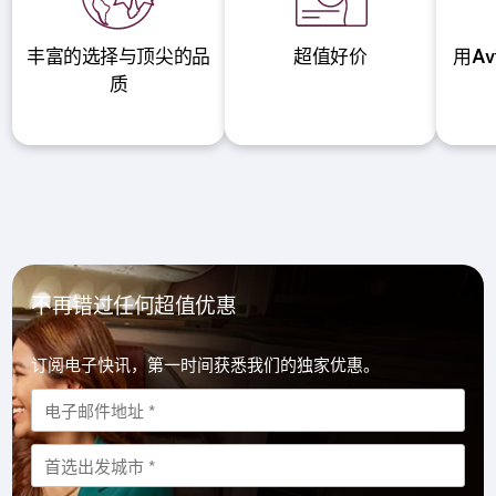
丰富的选择与顶尖的品
超值好价
用A
质
不再错过任何超值优惠
订阅电子快讯，第一时间获悉我们的独家优惠。