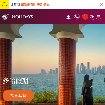
请参阅
最新的旅行更新信息
ZH
Op
▼
Mob
多哈假期
探索套餐