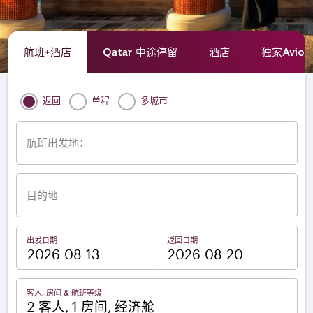
航班+酒店
Qatar 中途停留
酒店
独家Avio
返回
单程
多城市
航班出发地：
目的地
出发日期
返回日期
–
客人, 房间 & 航班等级
2 客人, 1 房间, 经济舱