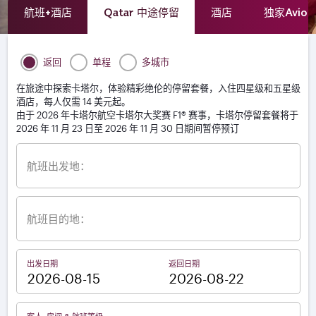
航班+酒店
Qatar 中途停留
酒店
独家Avio
返回
单程
多城市
在旅途中探索卡塔尔，体验精彩绝伦的停留套餐，入住四星级和五星级
酒店，每人仅需 14 美元起。
由于 2026 年卡塔尔航空卡塔尔大奖赛 F1® 赛事，卡塔尔停留套餐将于
2026 年 11 月 23 日至 2026 年 11 月 30 日期间暂停预订
航班出发地：
航班目的地：
出发日期
返回日期
–