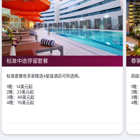
标准中途停留套餐
尊
标准套餐有多家精选4星级酒店可供选择。
高级
1晚：14美元起
1晚
2晚：23美元起
2晚
3晚：49美元起
3晚
4晚：76美元起
4晚