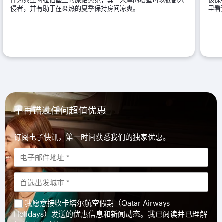
侵者，并有助于在炎热的夏季保持房间凉爽。
里看
不再错过任何超值优惠
订阅电子快讯，第一时间获悉我们的独家优惠。
我愿意接收卡塔尔航空假期（Qatar Airways
Holidays）发送的优惠信息和新闻动态。我已阅读并已理解