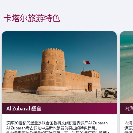
卡塔尔旅游特色
Al Zubarah堡垒
内
这座20世纪的堡垒是联合国教科文组织世界遗产Al Zubarah
内海
Al Zubarah考古遗址中最新也是最为突出的特色建筑。
连忘
作为典型阿拉伯堡垒的原始典范，其一米厚的墙壁可以抵御入
该保