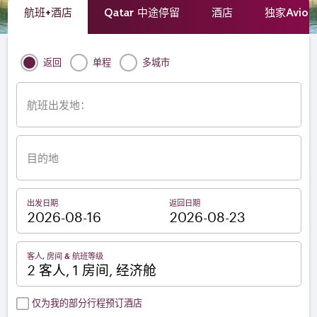
航班+酒店
Qatar 中途停留
酒店
独家Avio
返回
单程
多城市
航班出发地：
目的地
出发日期
返回日期
–
客人, 房间 & 航班等级
2 客人, 1 房间, 经济舱
仅为我的部分行程预订酒店