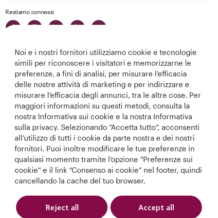
Restiamo connessi
Noi e i nostri fornitori utilizziamo cookie e tecnologie
simili per riconoscere i visitatori e memorizzarne le
preferenze, a fini di analisi, per misurare l’efficacia
delle nostre attività di marketing e per indirizzare e
Migliore
Migliore
Migliore Business
Migliore Lounge
misurare l’efficacia degli annunci, tra le altre cose. Per
Compagnia aerea
Compagnia
Class del Mondo
di Business Class
maggiori informazioni su questi metodi, consulta la
del Medio
Aerea del Mondo
del Mondo
nostra Informativa sui cookie e la nostra Informativa
Oriente
sulla privacy. Selezionando “Accetta tutto”, acconsenti
all’utilizzo di tutti i cookie da parte nostra e dei nostri
fornitori. Puoi inoltre modificare le tue preferenze in
qualsiasi momento tramite l’opzione “Preferenze sui
T&C
Informativa sui cookie
Informativa sulla privacy
cookie” e il link “Consenso ai cookie” nel footer, quindi
cancellando la cache del tuo browser.
Qatar Airways Holidays (Italian). Tutti i diritti riservati.
Reject all
Accept all