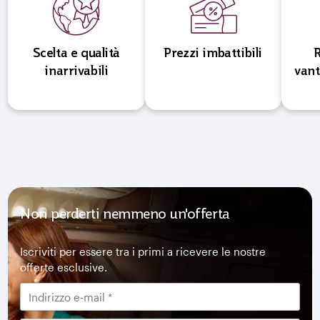
Scelta e qualità
Prezzi imbattibili
inarrivabili
vant
Non perderti nemmeno un'offerta
Iscriviti per essere tra i primi a ricevere le nostre
offerte esclusive.