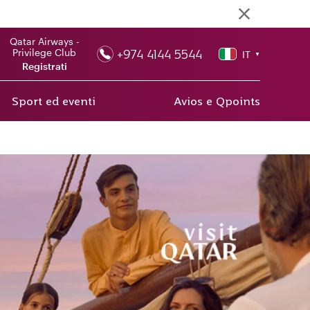
Qatar Airways -
+974 4144 5544
Privilege Club
IT
▼
Registrati
Sport ed eventi
Avios e Qpoints