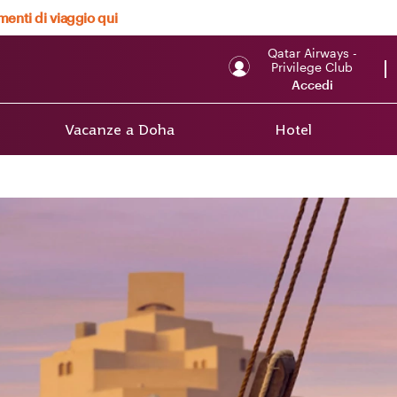
menti di viaggio qui
Qatar Airways -
Privilege Club
Accedi
Vacanze a Doha
Hotel