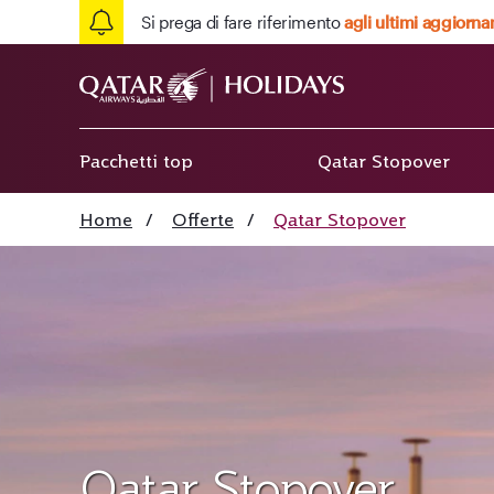
Si prega di fare riferimento
agli ultimi aggiorna
Pacchetti top
Qatar Stopover
Home
/
Offerte
/
Qatar Stopover
Qatar Stopover