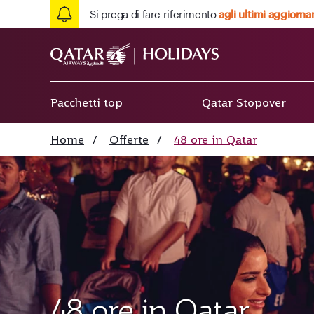
Si prega di fare riferimento
agli ultimi aggiorna
Pacchetti top
Qatar Stopover
Home
/
Offerte
/
48 ore in Qatar
48 ore in Qatar