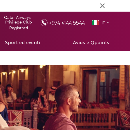
Qatar Airways -
+974 4144 5544
Privilege Club
IT
▼
Registrati
Sport ed eventi
Avios e Qpoints