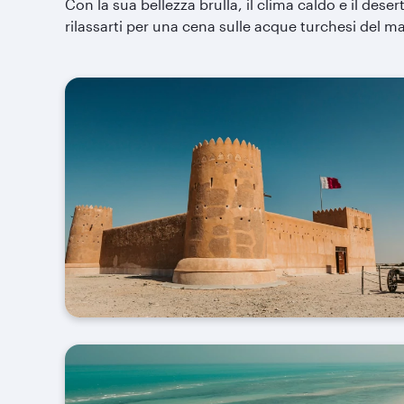
Con la sua bellezza brulla, il clima caldo e il dese
rilassarti per una cena sulle acque turchesi del ma