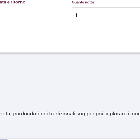
ta e ritorno
Quante notti?
ota, perdendoti nei tradizionali suq per poi esplorare i musei 