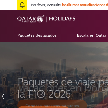
Por favor, consulte
las últimas actualizaciones d
Paquetes destacados
Escala en Qatar
Paquetes de viaje p
Vacaciones en Doh
la F1® 2026
Conozca nuestros paquetes