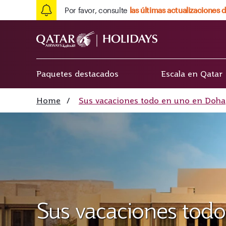
Por favor, consulte
las últimas actualizaciones d
Paquetes destacados
Escala en Qatar
Home
/
Sus vacaciones todo en uno en Doha
Sus vacaciones tod