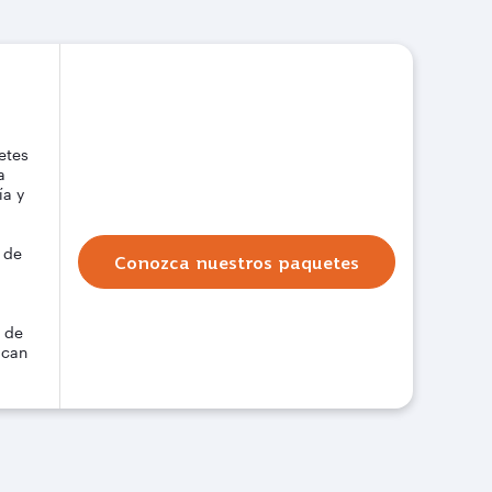
etes
a
ía y
 de
Conozca nuestros paquetes
s de
ican