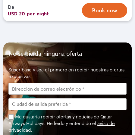
De
Book now
USD 20 per night
No se pierda ninguna oferta
Suscríbase y sea el primero en recibir nuestras ofertas
exclusivas.
Me gustaría recibir ofertas y noticias de Qatar
Airways Holidays. He leído y entendido el
aviso de
privacidad
.