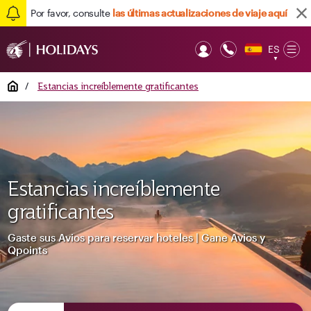
Por favor, consulte
las últimas actualizaciones de viaje aquí
ES
Op
▼
Mob
Home
/
Estancias increíblemente gratificantes
Estancias increíblemente
gratificantes
Gaste sus Avios para reservar hoteles | Gane Avios y
Qpoints