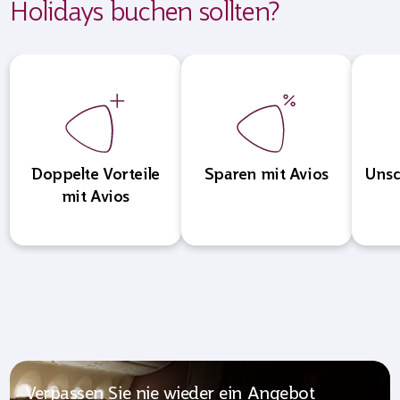
Holidays buchen sollten?
Doppelte Vorteile
Sparen mit Avios
Unsc
mit Avios
Verpassen Sie nie wieder ein Angebot