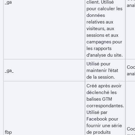
_ga
client. Utilisé
ana
pour calculer les
données
relatives aux
visiteurs, aux
sessions et aux
campagnes pour
les rapports
d'analyse du site.
Utilisé pour
Coo
_ga_
maintenir l'état
ana
de la session.
Créé après avoir
déclenché les
balises GTM
correspondantes.
Utilisé par
Facebook pour
fournir une série
Coo
fbp
de produits