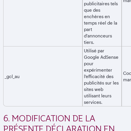
mar
publicitaires tels
que des
enchères en
temps réel de la
part
d'annonceurs
tiers.
Utilisé par
Google AdSense
pour
expérimenter
Coo
_gcl_au
l'efficacité des
mar
publicités sur les
sites web
utilisant leurs
services.
6. MODIFICATION DE LA
PRÉSENTE DÉCLARATION EN