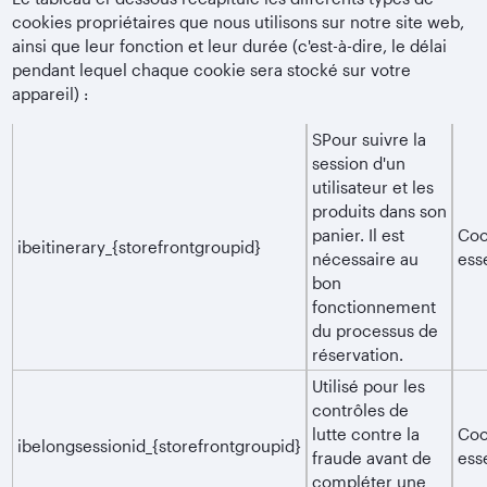
cookies propriétaires que nous utilisons sur notre site web,
ainsi que leur fonction et leur durée (c'est-à-dire, le délai
pendant lequel chaque cookie sera stocké sur votre
appareil) :
SPour suivre la
session d'un
utilisateur et les
produits dans son
panier. Il est
Coo
ibeitinerary_{storefrontgroupid}
nécessaire au
ess
bon
fonctionnement
du processus de
réservation.
Utilisé pour les
contrôles de
lutte contre la
Coo
ibelongsessionid_{storefrontgroupid}
fraude avant de
ess
compléter une