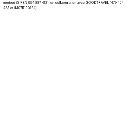
société (SIREN 994 887 412), en collaboration avec GOODTRAVEL (479 454
423 et IM075120124).