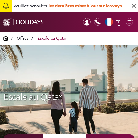
Veuillez consulter
les dernières mises à jour sur les voyages ici
FR
Op
▼
Mob
Home
/
Offres
/
Escale au Qatar
Escale au Qatar