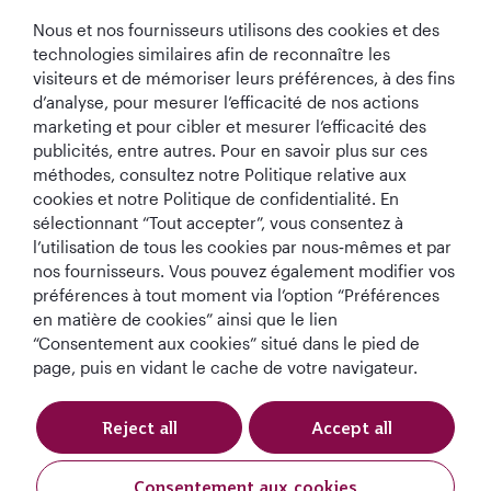
Nous et nos fournisseurs utilisons des cookies et des
technologies similaires afin de reconnaître les
visiteurs et de mémoriser leurs préférences, à des fins
d’analyse, pour mesurer l’efficacité de nos actions
marketing et pour cibler et mesurer l’efficacité des
publicités, entre autres. Pour en savoir plus sur ces
Meilleure
Meilleure Classe
Meilleur Salon de
Meilleure
Compagnie
Affaires au
Classe Affaires au
Compagnie
méthodes, consultez notre Politique relative aux
Aérienne au
monde
monde
Aérienne du
cookies et notre Politique de confidentialité. En
Monde
Moyen-Orient
sélectionnant “Tout accepter”, vous consentez à
l’utilisation de tous les cookies par nous‑mêmes et par
nos fournisseurs. Vous pouvez également modifier vos
préférences à tout moment via l’option “Préférences
Termes et
Politique en matière
Avis de
en matière de cookies” ainsi que le lien
Conditions
de cookies
confidentialité
“Consentement aux cookies” situé dans le pied de
page, puis en vidant le cache de votre navigateur.
QRH (French - EUR). Tous droits réservés.
Reject all
Accept all
Ce site web est exploité par Qatar Airways Holidays et les produits sont
vendus par Overseas Travel of Europe, numéro d'enregistrement de la
Consentement aux cookies