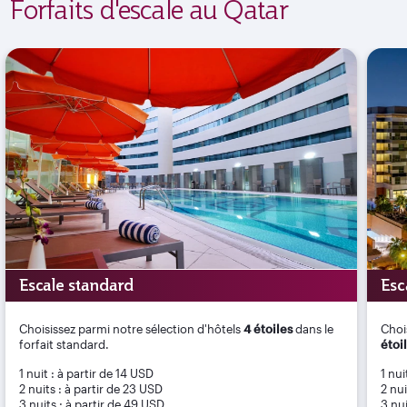
Forfaits d'escale au Qatar
Escale standard
Esc
Choisissez parmi notre sélection d'hôtels
4 étoiles
dans le
Choi
forfait standard.
étoi
1 nuit : à partir de 14 USD
1 nui
2 nuits : à partir de 23 USD
2 nui
3 nuits : à partir de 49 USD
3 nui