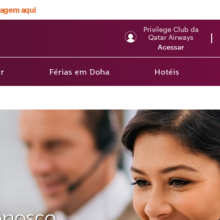
viagem aqui
Privilege Club da
Qatar Airways
Acessar
r
Férias em Doha
Hotéis
onosco