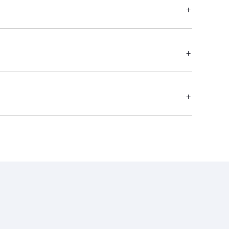
+
+
+