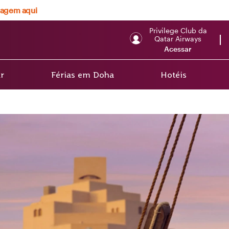
viagem aqui
Privilege Club da
Qatar Airways
Acessar
r
Férias em Doha
Hotéis