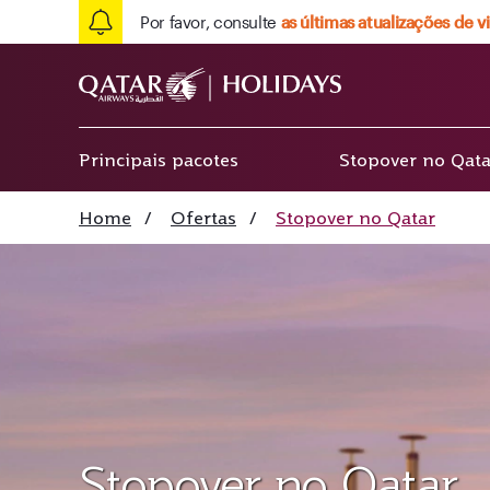
Por favor, consulte
as últimas atualizações de 
Principais pacotes
Stopover no Qata
Home
/
Ofertas
/
Stopover no Qatar
Stopover no Qatar