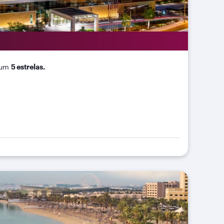
mium
5 estrelas.