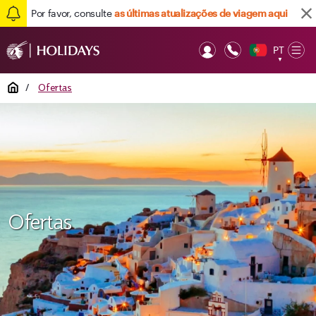
Por favor, consulte
as últimas atualizações de viagem aqui
PT
Op
▼
Mob
Home
/
Ofertas
Ofertas