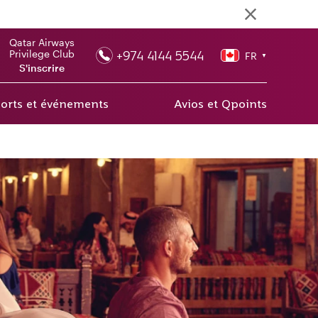
Qatar Airways
+974 4144 5544
Privilege Club
FR
▼
S'inscrire
orts et événements
Avios et Qpoints