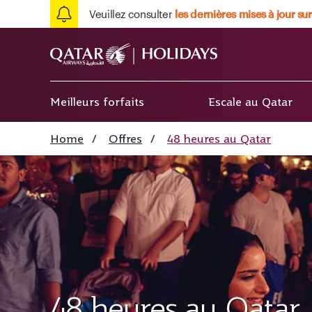
Veuillez consulter
les dernières mises à jour sur
Meilleurs forfaits
Escale au Qatar
Home
/
Offres
/
48 heures au Qatar
48 heures au Qatar