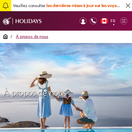
Veuillez consulter
les dernières mises à jour sur les voyages ici
FR
Op
▼
Mob
Home
/
À propos de nous
À propos de nous