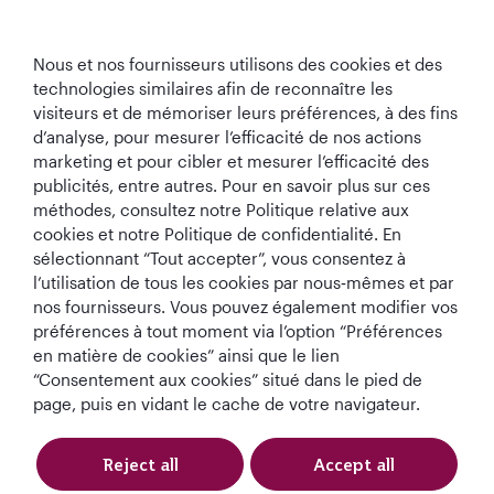
Qatar Airways
Nous et nos fournisseurs utilisons des cookies et des
technologies similaires afin de reconnaître les
Restons Connectés
visiteurs et de mémoriser leurs préférences, à des fins
d’analyse, pour mesurer l’efficacité de nos actions
marketing et pour cibler et mesurer l’efficacité des
publicités, entre autres. Pour en savoir plus sur ces
méthodes, consultez notre Politique relative aux
cookies et notre Politique de confidentialité. En
sélectionnant “Tout accepter”, vous consentez à
Meilleure
Meilleure Classe
Meilleur Salon de
Meilleure
l’utilisation de tous les cookies par nous‑mêmes et par
Compagnie
Affaires au
Classe Affaires au
Compagnie
nos fournisseurs. Vous pouvez également modifier vos
Aérienne au
monde
monde
Aérienne du
préférences à tout moment via l’option “Préférences
Monde
Moyen-Orient
en matière de cookies” ainsi que le lien
“Consentement aux cookies” situé dans le pied de
page, puis en vidant le cache de votre navigateur.
Politique en matière
Termes et
Avis de
de cookies
Conditions
confidentialité
Reject all
Accept all