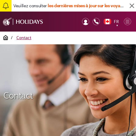
Veuillez consulter
les dernières mises à jour sur les voyages ici
FR
Op
▼
Mob
Home
/
Contact
Contact