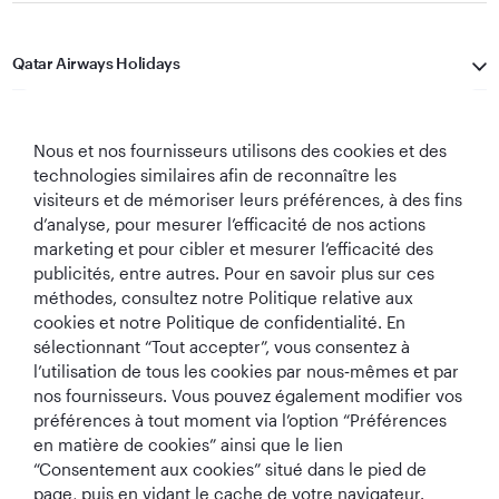
Qatar Airways Holidays
Qatar Airways
Nous et nos fournisseurs utilisons des cookies et des
Restons Connectés
technologies similaires afin de reconnaître les
visiteurs et de mémoriser leurs préférences, à des fins
d’analyse, pour mesurer l’efficacité de nos actions
marketing et pour cibler et mesurer l’efficacité des
publicités, entre autres. Pour en savoir plus sur ces
méthodes, consultez notre Politique relative aux
cookies et notre Politique de confidentialité. En
sélectionnant “Tout accepter”, vous consentez à
Meilleure
Meilleure Classe
Meilleur Salon de
Meilleure
l’utilisation de tous les cookies par nous‑mêmes et par
Compagnie
Affaires au
Classe Affaires au
Compagnie
Aérienne au
monde
monde
Aérienne du
nos fournisseurs. Vous pouvez également modifier vos
Monde
Moyen-Orient
préférences à tout moment via l’option “Préférences
en matière de cookies” ainsi que le lien
“Consentement aux cookies” situé dans le pied de
page, puis en vidant le cache de votre navigateur.