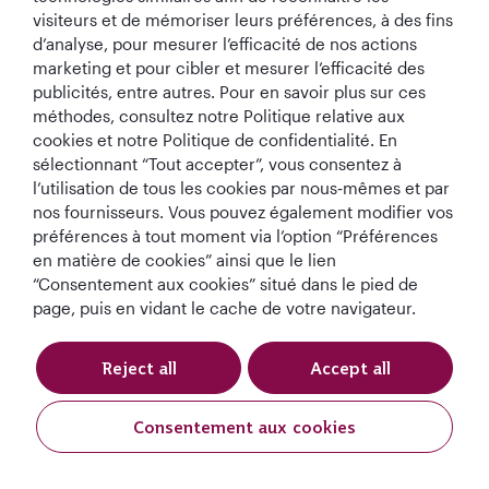
savoir plus sur notre manière d'utiliser les cookies,
visiteurs et de mémoriser leurs préférences, à des fins
consultez notre Déclaration en matière de cookies
d’analyse, pour mesurer l’efficacité de nos actions
disponible sur notre site web. Pour le moment, nous
marketing et pour cibler et mesurer l’efficacité des
n'obéissons pas aux signaux « Do not track » des navigateurs,
publicités, entre autres. Pour en savoir plus sur ces
car nous attendons qu'une norme uniforme soit mise en
méthodes, consultez notre Politique relative aux
place par les régulateurs ou le secteur de la protection de
cookies et notre Politique de confidentialité. En
la vie privée. « Do not track » est une préférence que vous
sélectionnant “Tout accepter”, vous consentez à
pouvez paramétrer dans votre navigateur afin d'informer les
l’utilisation de tous les cookies par nous‑mêmes et par
sites web que vous ne souhaitez pas être suivi. Vous pouvez
nos fournisseurs. Vous pouvez également modifier vos
activer ou désactiver « Do not track » sur la page des
préférences à tout moment via l’option “Préférences
préférences ou des paramètres de votre navigateur
en matière de cookies” ainsi que le lien
Internet. Cela nous aide à les améliorer. Vous pouvez
“Consentement aux cookies” situé dans le pied de
accepter tous les cookies, personnaliser vos paramètres ou
page, puis en vidant le cache de votre navigateur.
en savoir plus en consultant notre déclaration en matière
de cookies.
Reject all
Accept all
7. QUI A ACCÈS À VOS
Consentement aux cookies
DONNÉES PERSONNELLES ?