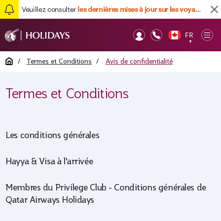
Veuillez consulter
les dernières mises à jour sur les voyages ici
Retour en haut
FR
Op
▼
Mob
Home
/
Termes et Conditions
/
Avis de confidentialité
Termes et Conditions
Les conditions générales
Hayya & Visa à l'arrivée
Membres du Privilege Club - Conditions générales de
Qatar Airways Holidays