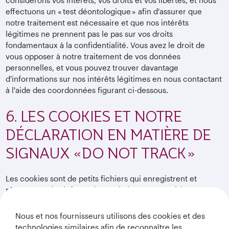
effectuons un « test déontologique » afin d'assurer que
notre traitement est nécessaire et que nos intérêts
légitimes ne prennent pas le pas sur vos droits
fondamentaux à la confidentialité. Vous avez le droit de
vous opposer à notre traitement de vos données
personnelles, et vous pouvez trouver davantage
d'informations sur nos intérêts légitimes en nous contactant
à l'aide des coordonnées figurant ci-dessous.
6. LES COOKIES ET NOTRE
DÉCLARATION EN MATIÈRE DE
SIGNAUX « DO NOT TRACK »
Les cookies sont de petits fichiers qui enregistrent et
récupèrent des informations relatives à votre visite sur
notre site web - par exemple, comment vous avez accédé à
notre site, comment vous avez navigué sur celui-ci et
Nous et nos fournisseurs utilisons des cookies et des
quelles informations ont suscité votre intérêt. Pour en
technologies similaires afin de reconnaître les