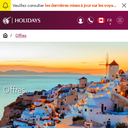
Veuillez consulter
les dernières mises à jour sur les voyages ici
FR
Op
▼
Mob
Home
/
Offres
Offres