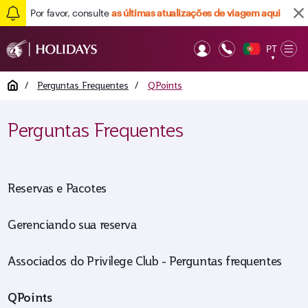
Por favor, consulte
as últimas atualizações de viagem aqui
Voltar para cima
PT
Op
▼
Mob
Home
/
Perguntas Frequentes
/
QPoints
Perguntas Frequentes
Reservas e Pacotes
Gerenciando sua reserva
Associados do Privilege Club - Perguntas frequentes
QPoints