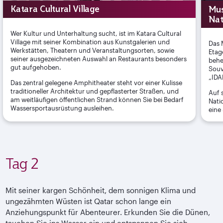
Katara Cultural Village
Mus
Nat
Wer Kultur und Unterhaltung sucht, ist im Katara Cultural
Village mit seiner Kombination aus Kunstgalerien und
Das 
Werkstätten, Theatern und Veranstaltungsorten, sowie
Etag
seiner ausgezeichneten Auswahl an Restaurants besonders
behe
gut aufgehoben.
Souv
„IDA
Das zentral gelegene Amphitheater steht vor einer Kulisse
traditioneller Architektur und gepflasterter Straßen, und
Auf 
am weitläufigen öffentlichen Strand können Sie bei Bedarf
Nati
Wassersportausrüstung ausleihen.
eine
Tag 2
Mit seiner kargen Schönheit, dem sonnigen Klima und
ungezähmten Wüsten ist Qatar schon lange ein
Anziehungspunkt für Abenteurer. Erkunden Sie die Dünen,