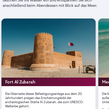
tauchen Sie ins Wasser ein und entspannen Sie sich
anschließend beim Abendessen mit Blick auf das Meer.
Fort Al Zubarah
Mee
Die Überreste dieser Befestigungsanlage aus dem 20.
Die 
Jahrhundert prägen das Erscheinungsbild der
auße
archäologischen Stätte Al Zubarah, die zum UNESCO-
Unte
Welterbe gehört.