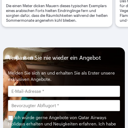
Das 
Die einen Meter dicken Mauern dieses typischen Exemplars
für 
eines arabischen Forts hielten Eindringlinge fern und
Vege
sorgten dafür, dass die Räumlichkeiten während der heißen
Flam
Sommermonate angenehm kühl blieben.
und 
Verpassen Sie nie wieder ein Angebot
Melden Sie sich an und erhalten Sie als Erster unsere
exklusiven Angebote.
Ich würde gerne Angebote von Qatar Airways
Holidays erhalten und Neuigkeiten erfahren. Ich habe