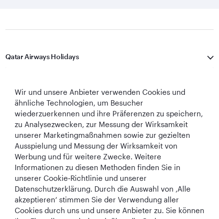
Qatar Airways Holidays
Qatar Airways
Wir und unsere Anbieter verwenden Cookies und
In Verbindung bleiben
ähnliche Technologien, um Besucher
wiederzuerkennen und ihre Präferenzen zu speichern,
zu Analysezwecken, zur Messung der Wirksamkeit
unserer Marketingmaßnahmen sowie zur gezielten
Ausspielung und Messung der Wirksamkeit von
Werbung und für weitere Zwecke. Weitere
Informationen zu diesen Methoden finden Sie in
unserer Cookie‑Richtlinie und unserer
Best Airline in The
World's Best
World's Best
World's Best
Datenschutzerklärung. Durch die Auswahl von ‚Alle
Middle East
Airline
Business Class
Business Class
akzeptieren‘ stimmen Sie der Verwendung aller
Lounge
Cookies durch uns und unsere Anbieter zu. Sie können