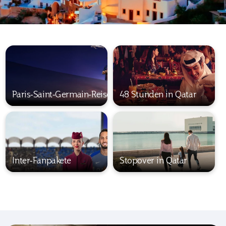
Paris‑Saint‑Germain‑Reisepakete
48 Stunden in Qatar
Inter‑Fanpakete
Stopover in Qatar