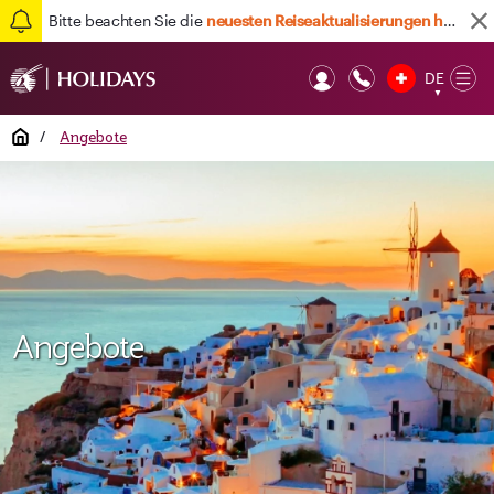
Bitte beachten Sie die
neuesten Reiseaktualisierungen hier
DE
Op
▼
Mob
Home
/
Angebote
Angebote