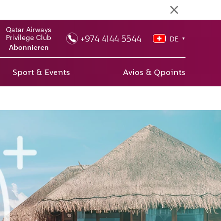
Qatar Airways
+974 4144 5544
Privilege Club
DE
▼
Abonnieren
Sport & Events
Avios & Qpoints