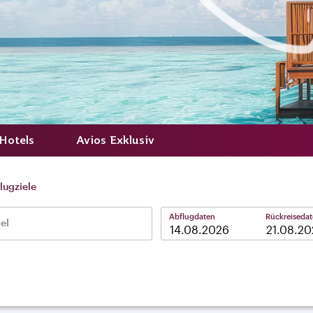
Hotels
Avios Exklusiv
lugziele
Abflugdaten
Rückreiseda
el
–