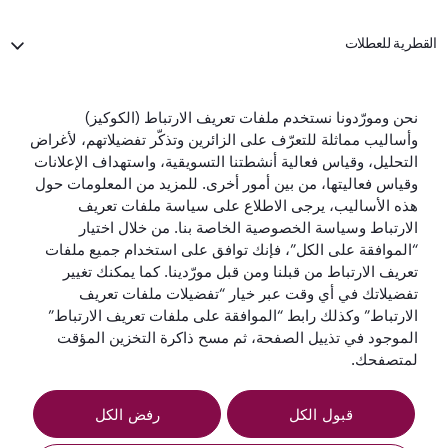
القطرية للعطلات
الخطوط الجوية القطرية
نحن ومورّدونا نستخدم ملفات تعريف الارتباط (الكوكيز)
وأساليب مماثلة للتعرّف على الزائرين وتذكّر تفضيلاتهم، لأغراض
تواصل معنا
التحليل، وقياس فعالية أنشطتنا التسويقية، واستهداف الإعلانات
وقياس فعاليتها، من بين أمور أخرى. للمزيد من المعلومات حول
هذه الأساليب، يرجى الاطلاع على سياسة ملفات تعريف
الارتباط وسياسة الخصوصية الخاصة بنا. من خلال اختيار
“الموافقة على الكل”، فإنك توافق على استخدام جميع ملفات
تعريف الارتباط من قبلنا ومن قبل مورّدينا. كما يمكنك تغيير
تفضيلاتك في أي وقت عبر خيار “تفضيلات ملفات تعريف
أفضل شركة طيران
أفضل درجة رجال
أفضل صالة لدرجة
أفضل شركة طيران
في العالم
أعمال في العالم
رجال الأعمال في
في الشرق الأوسط
الارتباط” وكذلك رابط “الموافقة على ملفات تعريف الارتباط”
العالم
الموجود في تذييل الصفحة، ثم مسح ذاكرة التخزين المؤقت
لمتصفحك.
قبول الكل
رفض الكل
الشروط
سياسة ملفات تعريف
إشعار
والأحكام
الارتباط
الخصوصية