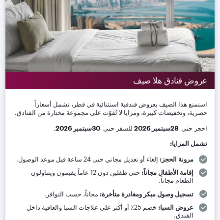
عروض فنادق هلا صيف
استمتع هذا الصيف بعروض فندقية استثنائية في قطر، تشمل أسعاراً
حصرية، وتخفيضات كبيرة، ومزايا لا تُفوّت على مجموعة مختارة من الفنادق
.
احجز حتى
28
سبتمبر 2026
للسفر حتى
30
سبتمبر 2026
.
تشمل المزايا
:
مرونة الحجز
:
إلغاء أو تعديل مجاني حتى 24 ساعة قبل موعد الوصول
.
إقامة الأطفال مجاناً
:
حتى طفلين دون 12 عاماً يقيمون ويتناولون
الطعام مجاناً
.
تسجيل وصول مبكر ومغادرة متأخرة
:
مجاناً، حسب التوافر
.
عروض السبا
:
خصم 25٪ أو أكثر على علاجات السبا والعافية داخل
الفندق
.