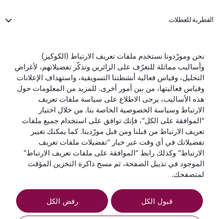
القطرية للعطلات
الخطوط الجوية القطرية
نحن ومورّدونا نستخدم ملفات تعريف الارتباط (الكوكيز)
وأساليب مماثلة للتعرّف على الزائرين وتذكّر تفضيلاتهم، لأغراض
تواصل معنا
التحليل، وقياس فعالية أنشطتنا التسويقية، واستهداف الإعلانات
وقياس فعاليتها، من بين أمور أخرى. للمزيد من المعلومات حول
هذه الأساليب، يرجى الاطلاع على سياسة ملفات تعريف
الارتباط وسياسة الخصوصية الخاصة بنا. من خلال اختيار
“الموافقة على الكل”، فإنك توافق على استخدام جميع ملفات
تعريف الارتباط من قبلنا ومن قبل مورّدينا. كما يمكنك تغيير
أفضل شركة طيران
أفضل درجة رجال
أفضل صالة لدرجة
أفضل شركة طيران
تفضيلاتك في أي وقت عبر خيار “تفضيلات ملفات تعريف
في العالم
أعمال في العالم
رجال الأعمال في
في الشرق الأوسط
الارتباط” وكذلك رابط “الموافقة على ملفات تعريف الارتباط”
العالم
الموجود في تذييل الصفحة، ثم مسح ذاكرة التخزين المؤقت
لمتصفحك.
قبول الكل
رفض الكل
الشروط
سياسة ملفات تعريف
إشعار
والأحكام
الارتباط
الخصوصية