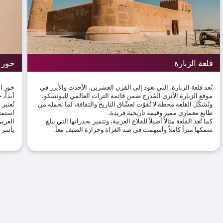
قلعة الزبارة
خور ا
تُعد قلعة الزبارة، التي تعود إلى القرن العشرين، الأحدث والأبرز في
خور ال
موقع الزبارة الأثري المُدرج ضمن قائمة التراث العالمي لليونسكو.
أبداً،
وتُشكّل القلعة محطة لا تُفوّت لعشّاق التاريخ والثقافة، لما تحمله من
تُعتبر
طابع معماري مميز وقيمة تاريخية فريدة.
استمتع
كما تُعد القلعة مثالاً أصيلاً للقلاع العربية، وتتميز بجدرانها التي يبلغ
العربي
سمكها متراً كاملاً وأسهمت في صد الغزاة وحرارة الصيف معاً.
يأسر 