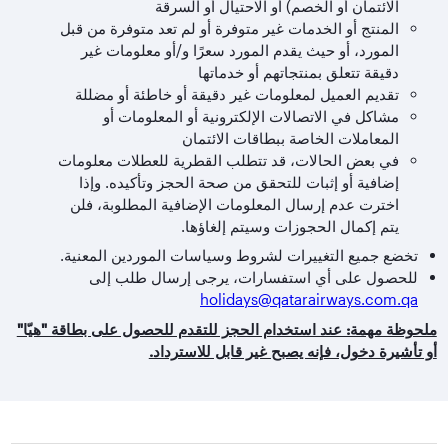
الائتمان أو الخصم) أو الاحتيال أو السرقة
المنتج أو الخدمات غير متوفرة أو لم تعد متوفرة من قبل
المورد، أو حيث يقدم المورد سعرًا و/أو معلومات غير
دقيقة تتعلق بمنتجاتهم أو خدماتها
تقديم العميل لمعلومات غير دقيقة أو خاطئة أو مضللة
مشاكل في الاتصالات الإلكترونية أو المعلومات أو
المعاملات الخاصة ببطاقات الائتمان
في بعض الحالات، قد تتطلب القطرية للعطلات معلومات
إضافية أو إثبات للتحقق من صحة الحجز وتأكيده. وإذا
اخترت عدم إرسال المعلومات الإضافية المطلوبة، فلن
يتم إكمال الحجوزات وسيتم إلغاؤها.
تخضع جميع التغييرات لشروط وسياسات الموردين المعنية.
للحصول على أي استفسارات، يرجى إرسال طلب إلى
holidays@qatarairways.com.qa
ملحوظة مهمة: عند استخدام الحجز للتقدم للحصول على بطاقة "هيّا"
أو تأشيرة دخول، فإنه يصبح غير قابل للاسترداد.