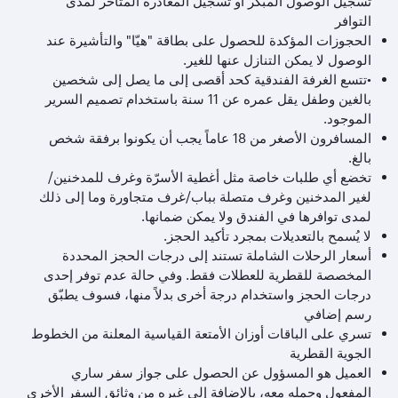
تسجيل الوصول المبكر أو تسجيل المغادرة المتأخر لمدى
التوافر
الحجوزات المؤكدة للحصول على بطاقة "هيّا" والتأشيرة عند
الوصول لا يمكن التنازل عنها للغير.
•تتسع الغرفة الفندقية كحد أقصى إلى ما يصل إلى شخصين
بالغين وطفل يقل عمره عن 11 سنة باستخدام تصميم السرير
الموجود.
المسافرون الأصغر من 18 عاماً يجب أن يكونوا برفقة شخص
بالغ.
تخضع أي طلبات خاصة مثل أغطية الأسرّة وغرف للمدخنين/
لغير المدخنين وغرف متصلة بباب/غرف متجاورة وما إلى ذلك
لمدى توافرها في الفندق ولا يمكن ضمانها.
لا يُسمح بالتعديلات بمجرد تأكيد الحجز.
أسعار الرحلات الشاملة تستند إلى درجات الحجز المحددة
المخصصة للقطرية للعطلات فقط. وفي حالة عدم توفر إحدى
درجات الحجز واستخدام درجة أخرى بدلاً منها، فسوف يطبّق
رسم إضافي
تسري على الباقات أوزان الأمتعة القياسية المعلنة من الخطوط
الجوية القطرية
العميل هو المسؤول عن الحصول على جواز سفر ساري
المفعول وحمله معه، بالإضافة إلى غيره من وثائق السفر الأخرى