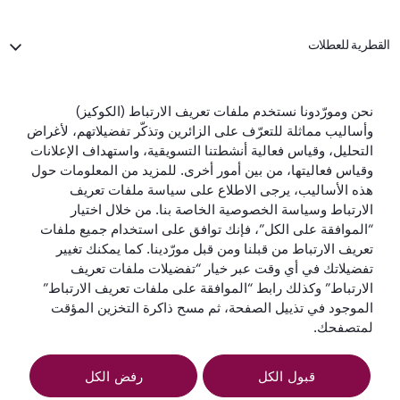
القطرية للعطلات
الخطوط الجوية القطرية
نحن ومورّدونا نستخدم ملفات تعريف الارتباط (الكوكيز)
وأساليب مماثلة للتعرّف على الزائرين وتذكّر تفضيلاتهم، لأغراض
لنبقَ على تواصل
التحليل، وقياس فعالية أنشطتنا التسويقية، واستهداف الإعلانات
وقياس فعاليتها، من بين أمور أخرى. للمزيد من المعلومات حول
هذه الأساليب، يرجى الاطلاع على سياسة ملفات تعريف
الارتباط وسياسة الخصوصية الخاصة بنا. من خلال اختيار
“الموافقة على الكل”، فإنك توافق على استخدام جميع ملفات
تعريف الارتباط من قبلنا ومن قبل مورّدينا. كما يمكنك تغيير
تفضيلاتك في أي وقت عبر خيار “تفضيلات ملفات تعريف
أفضل شركة طيران
أفضل درجة رجال
أفضل صالة لدرجة
أفضل شركة طيران
في العالم
أعمال في العالم
رجال الأعمال في
في الشرق الأوسط
الارتباط” وكذلك رابط “الموافقة على ملفات تعريف الارتباط”
العالم
الموجود في تذييل الصفحة، ثم مسح ذاكرة التخزين المؤقت
لمتصفحك.
قبول الكل
رفض الكل
الشروط
سياسة ملفات تعريف
إشعار