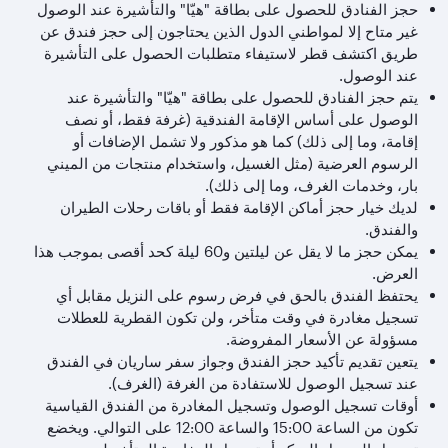
حجز الفنادق للحصول على بطاقة "هيّا" والتأشيرة عند الوصول
غير متاح إلا لمواطني الدول الذين يحتاجون إلى حجز فندق عن
طريق اكتشف قطر لاستيفاء متطلبات الحصول على التأشيرة
عند الوصول.
يتم حجز الفنادق للحصول على بطاقة "هيّا" والتأشيرة عند
الوصول على أساس الإقامة الفندقية (غرفة فقط، أو نصف
إقامة، وما إلى ذلك) كما هو مذكور ولا تشمل الإضافات أو
الرسوم العرضية (مثل الغسيل، واستخدام منتجات من الميني
بار، وخدمات الغرف، وما إلى ذلك).
لديك خيار حجز أماكن الإقامة فقط أو باقات رحلات الطيران
والفندق.
يمكن حجز ما لا يقل عن ليلتين و60 ليلة كحد أقصى بموجب هذا
العرض.
يحتفظ الفندق بالحق في فرض رسوم على النزيل مقابل أي
تسجيل مغادرة في وقت متأخر، ولن تكون القطرية للعطلات
مسؤولة عن الأسعار المفروضة.
يتعين تقديم تأكيد حجز الفندق وجواز سفر ساريان في الفندق
عند تسجيل الوصول للاستفادة من الغرفة (الغرف).
أوقات تسجيل الوصول وتسجيل المغادرة من الفندق القياسية
تكون من الساعة 15:00 والساعة 12:00 على التوالي. ويخضع