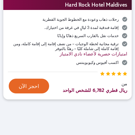
Hard Rock Hotel Maldives
رحلات ذهاب وعودة مع الخطوط الجوية القطرية
إقامة فندقية لمدة 3 ليالٍ في غرفة من اختيارك.
خدمات نقل بالقارب السريع ذهابًا وإيابًا
ترقية مجانية لخطة الوجبات – من نصف إقامة إلى إقامة كاملة، ومن
إقامة كاملة إلى شاملة كليًا – رهنًا بالتوفر
امتيازات حصرية لأعضاء نادي الامتياز
اكسب أفيوس وكيوبوينتس
من
احجز الآن
ريال قطري 6,782 للشخص الواحد