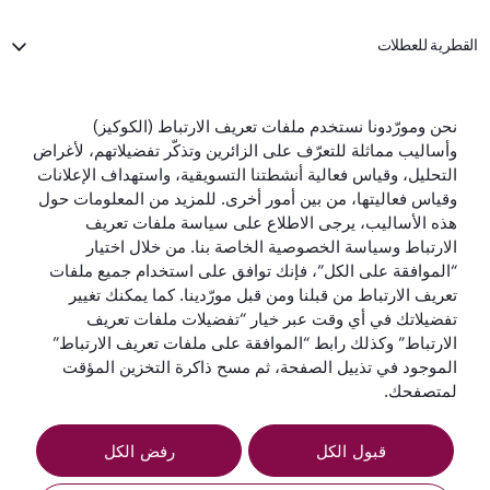
القطرية للعطلات
الخطوط الجوية القطرية
نحن ومورّدونا نستخدم ملفات تعريف الارتباط (الكوكيز)
وأساليب مماثلة للتعرّف على الزائرين وتذكّر تفضيلاتهم، لأغراض
لنبقَ على تواصل
التحليل، وقياس فعالية أنشطتنا التسويقية، واستهداف الإعلانات
وقياس فعاليتها، من بين أمور أخرى. للمزيد من المعلومات حول
هذه الأساليب، يرجى الاطلاع على سياسة ملفات تعريف
الارتباط وسياسة الخصوصية الخاصة بنا. من خلال اختيار
“الموافقة على الكل”، فإنك توافق على استخدام جميع ملفات
تعريف الارتباط من قبلنا ومن قبل مورّدينا. كما يمكنك تغيير
أفضل شركة طيران
أفضل درجة رجال
أفضل صالة لدرجة
تفضيلاتك في أي وقت عبر خيار “تفضيلات ملفات تعريف
أفضل شركة طيران
في العالم
أعمال في العالم
رجال الأعمال في
في الشرق الأوسط
الارتباط” وكذلك رابط “الموافقة على ملفات تعريف الارتباط”
العالم
الموجود في تذييل الصفحة، ثم مسح ذاكرة التخزين المؤقت
لمتصفحك.
قبول الكل
رفض الكل
الشروط
سياسة ملفات تعريف
إشعار
والأحكام
الارتباط
الخصوصية