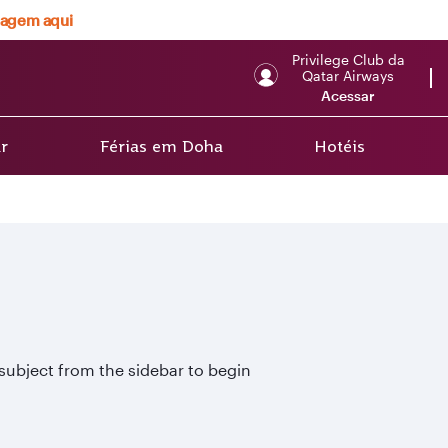
viagem aqui
Privilege Club da
Qatar Airways
Acessar
r
Férias em Doha
Hotéis
 subject from the sidebar to begin