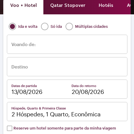
Voo + Hotel
Qatar Stopover
Hotéis
Avi
Ida e volta
Só ida
Múltiplas cidades
Voando de:
Destino
Datas de partida
Data do retorno
–
Hóspede, Quarto & Primeira Classe
2 Hóspedes, 1 Quarto, Econômica
Reserve um hotel somente para parte da minha viagem