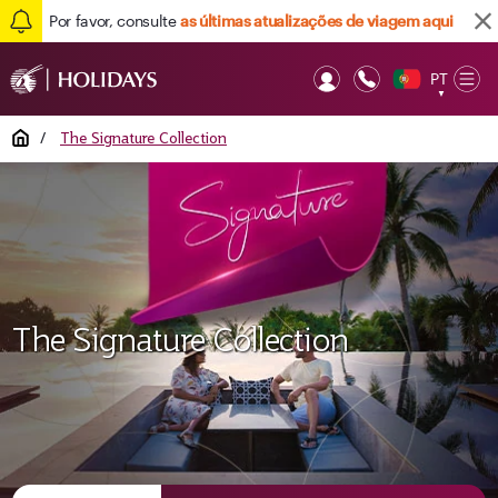
Por favor, consulte
as últimas atualizações de viagem aqui
PT
Op
▼
Mob
Home
/
The Signature Collection
The Signature Collection