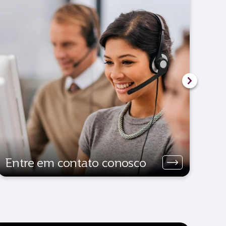
Fé
c
Entre em contato conosco
Av