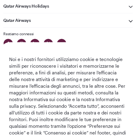
Qatar Airways Holidays
Qatar Airways
Restiamo connessi
Noi e i nostri fornitori utilizziamo cookie e tecnologie
simili per riconoscere i visitatori e memorizzarne le
preferenze, a fini di analisi, per misurare l’efficacia
delle nostre attività di marketing e per indirizzare e
Migliore
Migliore
Migliore Business
Migliore Lounge
misurare l’efficacia degli annunci, tra le altre cose. Per
Compagnia aerea
Compagnia
Class del Mondo
di Business Class
maggiori informazioni su questi metodi, consulta la
del Medio
Aerea del Mondo
del Mondo
nostra Informativa sui cookie e la nostra Informativa
Oriente
sulla privacy. Selezionando “Accetta tutto”, acconsenti
all’utilizzo di tutti i cookie da parte nostra e dei nostri
fornitori. Puoi inoltre modificare le tue preferenze in
qualsiasi momento tramite l’opzione “Preferenze sui
T&C
Informativa sui cookie
Informativa sulla privacy
cookie” e il link “Consenso ai cookie” nel footer, quindi