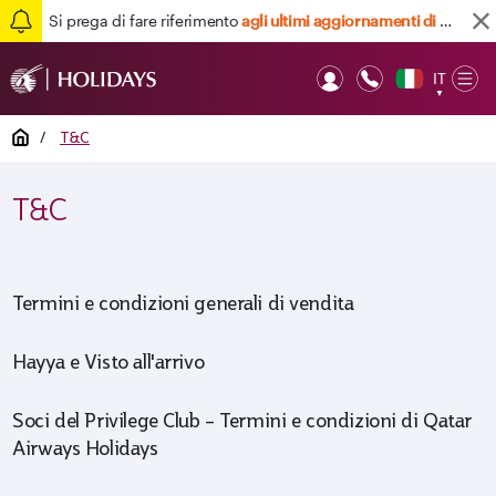
Si prega di fare riferimento
agli ultimi aggiornamenti di viaggio qui
IT
Op
▼
Mob
Home
/
T&C
T&C
Termini e condizioni generali di vendita
Hayya e Visto all'arrivo
Soci del Privilege Club – Termini e condizioni di Qatar
Airways Holidays