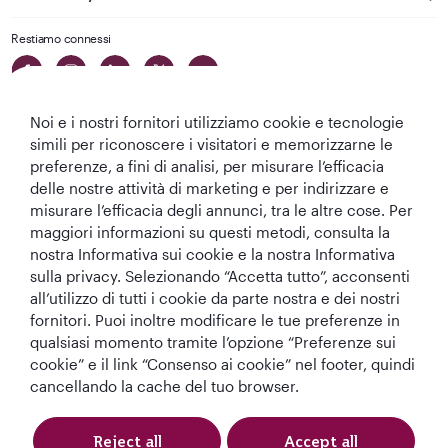
Restiamo connessi
Noi e i nostri fornitori utilizziamo cookie e tecnologie
simili per riconoscere i visitatori e memorizzarne le
preferenze, a fini di analisi, per misurare l’efficacia
delle nostre attività di marketing e per indirizzare e
Migliore
Migliore
Migliore Business
Migliore Lounge
misurare l’efficacia degli annunci, tra le altre cose. Per
Compagnia aerea
Compagnia
Class del Mondo
di Business Class
maggiori informazioni su questi metodi, consulta la
del Medio
Aerea del Mondo
del Mondo
nostra Informativa sui cookie e la nostra Informativa
Oriente
sulla privacy. Selezionando “Accetta tutto”, acconsenti
all’utilizzo di tutti i cookie da parte nostra e dei nostri
fornitori. Puoi inoltre modificare le tue preferenze in
qualsiasi momento tramite l’opzione “Preferenze sui
T&C
Informativa sui cookie
Informativa sulla privacy
cookie” e il link “Consenso ai cookie” nel footer, quindi
cancellando la cache del tuo browser.
Qatar Airways Holidays (Italian). Tutti i diritti riservati.
Reject all
Accept all