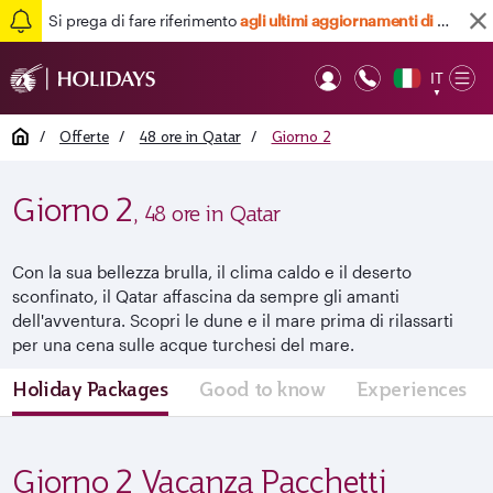
Si prega di fare riferimento
agli ultimi aggiornamenti di viaggio qui
IT
Op
▼
Mob
Home
/
Offerte
/
48 ore in Qatar
/
Giorno 2
Giorno 2
, 48 ore in Qatar
Con la sua bellezza brulla, il clima caldo e il deserto
sconfinato, il Qatar affascina da sempre gli amanti
dell'avventura. Scopri le dune e il mare prima di rilassarti
per una cena sulle acque turchesi del mare.
Holiday Packages
Good to know
Experiences
Giorno 2 Vacanza Pacchetti