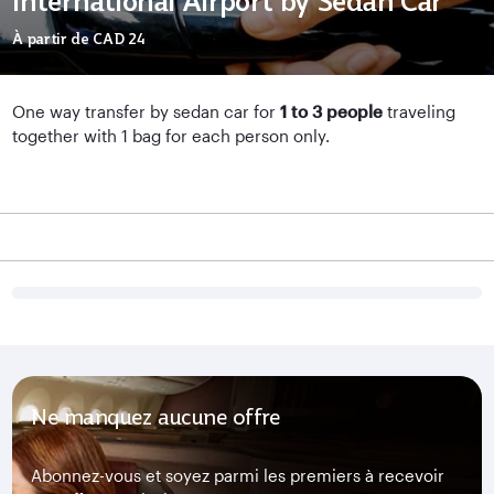
International Airport by Sedan Car
À partir de
CAD 24
One way transfer by sedan car for
1 to 3 people
traveling
together with 1 bag for each person only.
Ne manquez aucune offre
Abonnez-vous et soyez parmi les premiers à recevoir