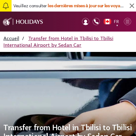
Veuillez consulter
les dernières mises à jour sur les voyages ici
FR
Op
▼
Mob
Accueil
/
Transfer from Hotel in Tbilisi to Tbilisi
International Airport by Sedan Car
Transfer from Hotel in Tbilisi to Tbilisi