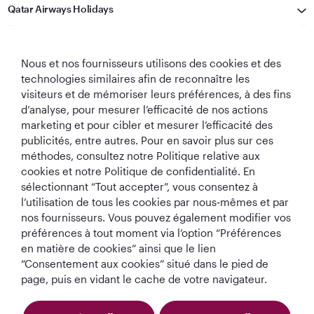
Qatar Airways Holidays
Qatar Airways
Nous et nos fournisseurs utilisons des cookies et des
Restons Connectés
technologies similaires afin de reconnaître les
visiteurs et de mémoriser leurs préférences, à des fins
d’analyse, pour mesurer l’efficacité de nos actions
marketing et pour cibler et mesurer l’efficacité des
publicités, entre autres. Pour en savoir plus sur ces
méthodes, consultez notre Politique relative aux
cookies et notre Politique de confidentialité. En
sélectionnant “Tout accepter”, vous consentez à
Meilleure
Meilleure Classe
Meilleur Salon de
Meilleure
l’utilisation de tous les cookies par nous‑mêmes et par
Compagnie
Affaires au
Classe Affaires au
Compagnie
Aérienne au
monde
monde
Aérienne du
nos fournisseurs. Vous pouvez également modifier vos
Monde
Moyen-Orient
préférences à tout moment via l’option “Préférences
en matière de cookies” ainsi que le lien
“Consentement aux cookies” situé dans le pied de
page, puis en vidant le cache de votre navigateur.
Politique en matière
Termes et
Avis de
de cookies
Conditions
confidentialité