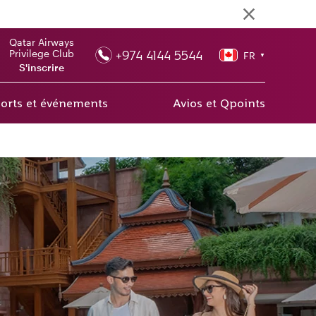
Qatar Airways
+974 4144 5544
Privilege Club
FR
▼
S'inscrire
orts et événements
Avios et Qpoints