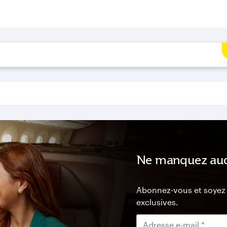
Ne manquez auc
Abonnez-vous et soyez p
exclusives.