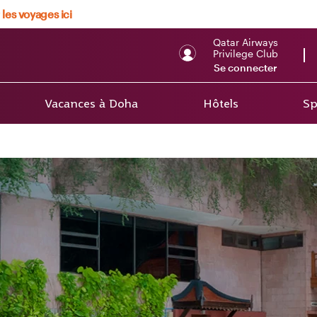
 les voyages ici
Qatar Airways
Privilege Club
Se connecter
Vacances à Doha
Hôtels
Sp