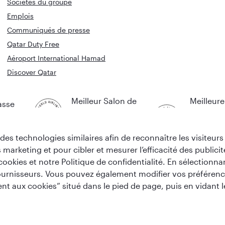
Sociétés du groupe
Emplois
Communiqués de presse
Qatar Duty Free
Aéroport International Hamad
Discover Qatar
Meilleur Salon de
Meilleure
asse
Classe Affaires au
Compagn
 monde
monde
Aérienne
Orient
des technologies similaires afin de reconnaître les visiteur
 marketing et pour cibler et mesurer l’efficacité des publicit
ookies et notre Politique de confidentialité. En sélectionnan
ournisseurs. Vous pouvez également modifier vos préférenc
nt aux cookies” situé dans le pied de page, puis en vidant 
Avis de confidentialité