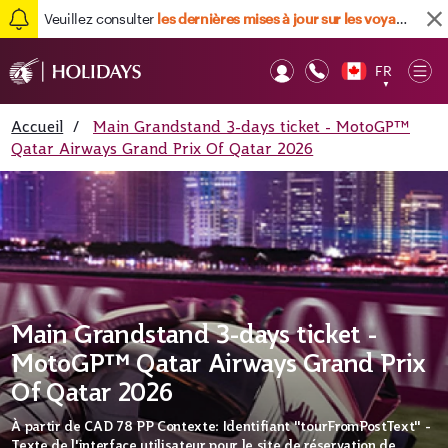
Veuillez consulter
les dernières mises à jour sur les voyages ici
FR
Op
▼
Mob
Accueil
/
Main Grandstand 3-days ticket - MotoGP™
Qatar Airways Grand Prix Of Qatar 2026
Main Grandstand 3-days ticket -
MotoGP™ Qatar Airways Grand Prix
Of Qatar 2026
À partir de
CAD 78
PP Contexte: Identifiant "tourFromPostText" -
Texte de l'interface utilisateur pour le site de réservation de