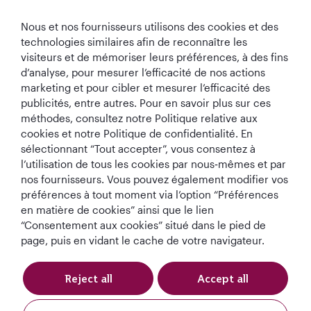
Qatar Airways
Nous et nos fournisseurs utilisons des cookies et des
Restons Connectés
technologies similaires afin de reconnaître les
visiteurs et de mémoriser leurs préférences, à des fins
d’analyse, pour mesurer l’efficacité de nos actions
marketing et pour cibler et mesurer l’efficacité des
publicités, entre autres. Pour en savoir plus sur ces
méthodes, consultez notre Politique relative aux
cookies et notre Politique de confidentialité. En
sélectionnant “Tout accepter”, vous consentez à
Meilleure
Meilleure Classe
Meilleur Salon de
Meilleure
l’utilisation de tous les cookies par nous‑mêmes et par
Compagnie
Affaires au
Classe Affaires au
Compagnie
Aérienne au
monde
monde
Aérienne du
nos fournisseurs. Vous pouvez également modifier vos
Monde
Moyen-Orient
préférences à tout moment via l’option “Préférences
en matière de cookies” ainsi que le lien
“Consentement aux cookies” situé dans le pied de
page, puis en vidant le cache de votre navigateur.
Politique en matière
Termes et
Avis de
de cookies
Conditions
confidentialité
Reject all
Accept all
QRH (French - CAD). Tous droits réservés.