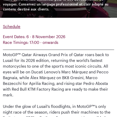
voyages. Conservez un langage professionnel et clair adapté au
contenu destiné aux clients.
Schedule
Event Dates: 6 - 8 November 2026
Race Timings: 17:00 - onwards
MotoGP™ Qatar Airways Grand Prix of Qatar roars back to
Lusail for its 2026 edition, returning the world’s fastest
motorcycles to one of the sport’s most iconic circuits. All
eyes will be on Ducati Lenovo’s Marc Márquez and Pecco
Bagnaia, while Álex Márquez on BK8 Gresini, Marco
Bezzecchi for Aprilia Racing, and rising star Pedro Abosta
with Red Bull KTM Factory Racing are ready to make their
mark.
Under the glow of Lusail’s floodlights, in MotoGP™’s only
night race of the season, riders push their machines to the