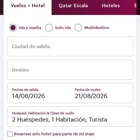
Vuelos + Hotel
Qatar Escala
Hoteles
Ex
Ida y vuelta
Solo ida
Multidestino
Ciudad de salida:
Destino
Fechas de salida
Fecha de vuelta
–
Huésped, Habitación & Clase de vuelo
2 Huéspedes, 1 Habitación, Turista
Reservar solo hotel para parte de mi viaje