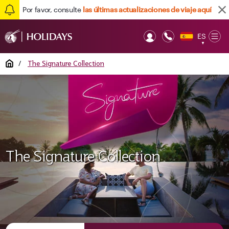
Por favor, consulte
las últimas actualizaciones de viaje aquí
ES
Op
▼
Mob
Home
/
The Signature Collection
The Signature Collection