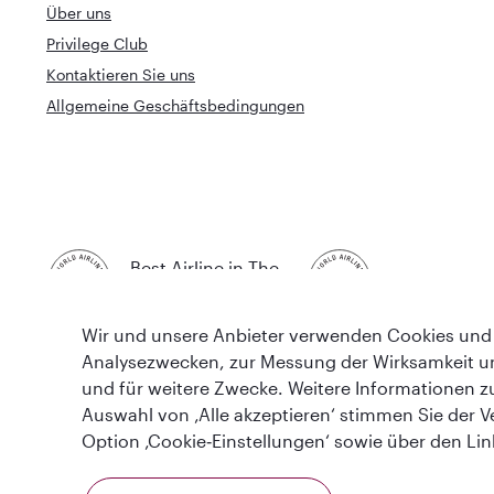
Über uns
Privilege Club
Kontaktieren Sie uns
Allgemeine Geschäftsbedingungen
Best Airline in The
World's Best 
Middle East
Wir und unsere Anbieter verwenden Cookies und 
Analysezwecken, zur Messung der Wirksamkeit u
und für weitere Zwecke. Weitere Informationen z
Auswahl von ‚Alle akzeptieren‘ stimmen Sie der V
Option ‚Cookie‑Einstellungen‘ sowie über den Li
AGB
Cookie-Richtlinie
Datenschutzrichtlinie