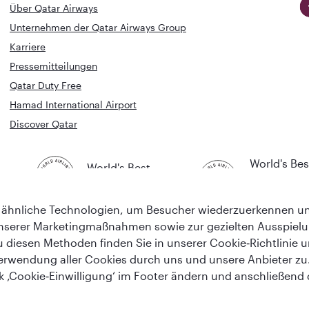
Über Qatar Airways
Unternehmen der Qatar Airways Group
Karriere
Pressemitteilungen
Qatar Duty Free
Hamad International Airport
Discover Qatar
World's Bes
World's Best
Airline
Business C
Business Class
Lounge
ähnliche Technologien, um Besucher wiederzuerkennen und
nserer Marketingmaßnahmen sowie zur gezielten Ausspiel
u diesen Methoden finden Sie in unserer Cookie‑Richtlinie 
erwendung aller Cookies durch uns und unsere Anbieter zu. 
nk ‚Cookie‑Einwilligung‘ im Footer ändern und anschließend