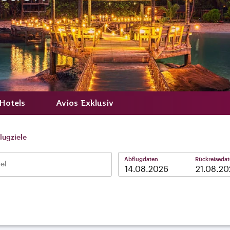
Hotels
Avios Exklusiv
lugziele
Abflugdaten
Rückreiseda
el
–