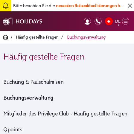
Bitte beachten Sie die
neuesten Reiseaktualisierungen hier
Zurück nach oben
DE
Op
▼
Mob
Home
/
Häufig gestellte Fragen
/
Buchungsverwaltung
Häufig gestellte Fragen
Buchung & Pauschalreisen
Buchungsverwaltung
Mitglieder des Privilege Club - Häufig gestellte Fragen
Qpoints