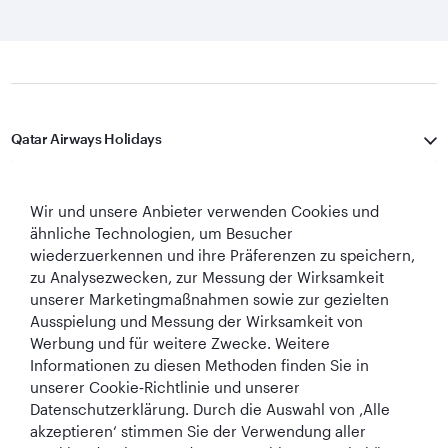
Qatar Airways Holidays
Qatar Airways
Wir und unsere Anbieter verwenden Cookies und
In Verbindung bleiben
ähnliche Technologien, um Besucher
wiederzuerkennen und ihre Präferenzen zu speichern,
zu Analysezwecken, zur Messung der Wirksamkeit
unserer Marketingmaßnahmen sowie zur gezielten
Ausspielung und Messung der Wirksamkeit von
Werbung und für weitere Zwecke. Weitere
Informationen zu diesen Methoden finden Sie in
unserer Cookie‑Richtlinie und unserer
Best Airline in The
World's Best
World's Best
World's Best
Datenschutzerklärung. Durch die Auswahl von ‚Alle
Middle East
Airline
Business Class
Business Class
akzeptieren‘ stimmen Sie der Verwendung aller
Lounge