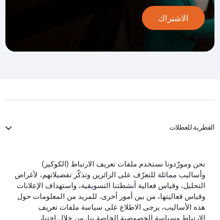
الاشتراك
القطرية للعطلات
الخطوط الجوية القطرية
نحن ومورّدونا نستخدم ملفات تعريف الارتباط (الكوكيز)
وأساليب مماثلة للتعرّف على الزائرين وتذكّر تفضيلاتهم، لأغراض
لنبقَ على تواصل
التحليل، وقياس فعالية أنشطتنا التسويقية، واستهداف الإعلانات
وقياس فعاليتها، من بين أمور أخرى. للمزيد من المعلومات حول
هذه الأساليب، يرجى الاطلاع على سياسة ملفات تعريف
الارتباط وسياسة الخصوصية الخاصة بنا. من خلال اختيار