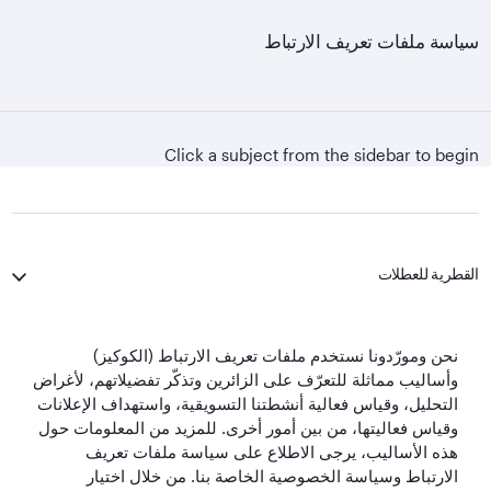
سياسة ملفات تعريف الارتباط
Click a subject from the sidebar to begin
القطرية للعطلات
الخطوط الجوية القطرية
نحن ومورّدونا نستخدم ملفات تعريف الارتباط (الكوكيز)
وأساليب مماثلة للتعرّف على الزائرين وتذكّر تفضيلاتهم، لأغراض
لنبقَ على تواصل
التحليل، وقياس فعالية أنشطتنا التسويقية، واستهداف الإعلانات
وقياس فعاليتها، من بين أمور أخرى. للمزيد من المعلومات حول
هذه الأساليب، يرجى الاطلاع على سياسة ملفات تعريف
الارتباط وسياسة الخصوصية الخاصة بنا. من خلال اختيار