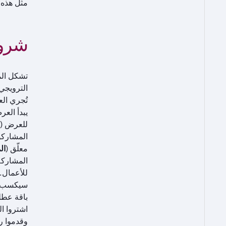
مثل هذه 
شروط
تشكل الم
الترويجي
تُجري ال
للعرض (
المشاركو
معلّق (
ال
المشاركة
للأعمال.
سيكسب المشار
باقة عطل
اشتروا ا
وقدموا ر