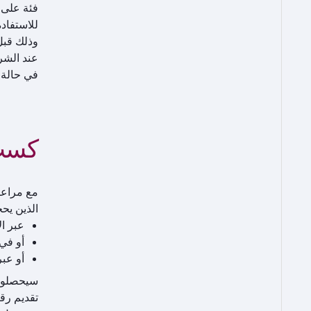
فئة على النحو التالي: الف
وذلك قبل 
عند الشر
في حالة 
كسب 
مع مراعا
الذين يح
عبر الإنترنت ع
أو في
أو عبر
سيحصلون 
تقديم رق