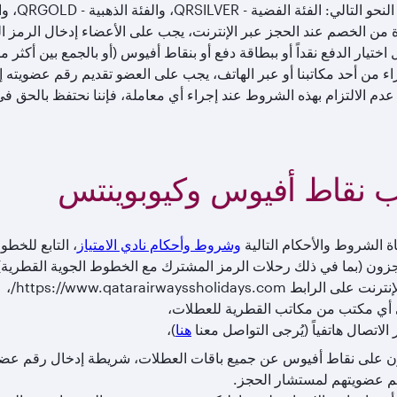
ئة الفضية - QRSILVER، والفئة الذهبية - QRGOLD، والفئة البلاتينية - QRPLATINUM.
اختيار الدفع نقداً أو ببطاقة دفع أو بنقاط أفيوس (أو بالجمع بين أكثر 
اء من أحد مكاتبنا أو عبر الهاتف، يجب على العضو تقديم رقم عضويته
عدم الالتزام بهذه الشروط عند إجراء أي معاملة، فإننا نحتفظ بالحق ف
نقاط أفيوس وكيوبوينتس
ة الشروط والأحكام التالية
وشروط وأحكام نادي الامتياز
، التابع للخطو
جزون (بما في ذلك رحلات الرمز المشترك مع الخطوط الجوية القطرية)
لى الرابط https://www.qatarairwayssholidays.com/،
 أي مكتب من مكاتب القطرية للعطلات،
 الاتصال هاتفياً (يُرجى التواصل معنا
هنا
)،
على نقاط أفيوس عن جميع باقات العطلات، شريطة إدخال رقم عضويت
م عضويتهم لمستشار الحجز.