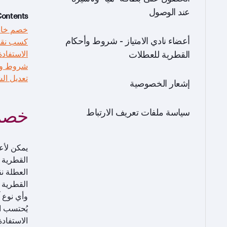
عند الوصول
Contents
خصم خاص بقيمة 5٪ ل
أعضاء نادي الامتياز - شروط وأحكام
كسب نقا
الاستفاد
القطرية للعطلات
شروط وأح
تعديل ال
إشعار الخصوصية
خصم خاص ب
سياسة ملفات تعريف الارتباط
القطرية ل
العطلة ن
القطرية 
وأي نوع 
يُحتسب الخصم البالغ 5٪ قبل إضا