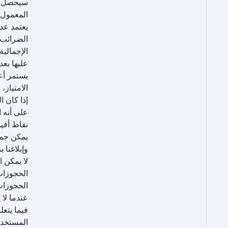
سيحصل أع
المعمول 
يعتمد عد
الضرائب 
الإجمالي
عليها بعد
يستمر أع
الامتياز
إذا كان 
على أنه 
نقاط أفي
يمكن جمع 
وإبلاغنا برقم 
لا يمكن 
الحجوزات 
الحجوزات
عندما لا
فيما يتع
المستخدمة