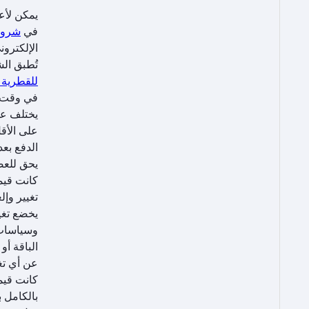
يمكن لأع
في
شروط 
الإلكتروني
تُطبق ال
للقطرية 
في وقت 
الدفع بعد
يحق للعض
كانت قيم
تغيير وإل
يخضع تغي
وسياسات 
الباقة أ
عن أي تغي
كانت قيمة
بالكامل 