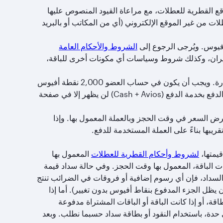
ع القطرية للعطلات، مع مراعاة القيود المنصوص عليها
ت من غير الموقع الإلكتروني (أي من المكاتب أو بالبريد
أفيوس. ويُرجى الرجوع إلى
الشروط والأحكام العامة
طيران، وكذلك شروط وسياسات أي مكونات أخرى للباقة،
يختلف عدد نقاط أفيوس المطلوبة لشراء باقة عطلة باختلاف قيمة الباقة المختارة. ويجب أن يكون في حساب العضو 2,000 نقطة أفيوس
على الأقل حتى يستطيع استخدام نقاط أفيوس لحجز باقة عطلة، علماً بأن خيار الدفع بخدمة الدفع (Cash + Avios) لن يظهر إلا في صفحة
رض السعر في وقت الحجز وبالعملة المعمول بها. وإذا
بها بناءً على العملة المستخدمة للدفع.
يمتها،
لشروط وأحكام القطرية للعطلات
المعمول بها
 الباقة، المعمول بها وقت الحجز. وفي حالة سداد قيمة
ت السداد، فإن أي رسوم إضافية أو فروقات في الضرائب تنتج
 يظل الجزء المدفوع بنقاط أفيوس بدون تغيير). أما إذا
اقة، أو إذا كانت الباقة أو الباقات المشتراة مدفوعة
دة، باستخدام النقود أو بطاقة سداد حسبما نطلب. وبعد