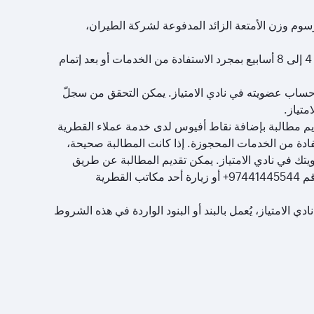
سوم وزن الأمتعة الزائد المدفوعة لشركة الطيران،
ستُضاف نقاط أفيوس إلى حساب العضو في نادي الامتياز خلال فترة تتراوح بين 4 إلى 8 أسابيع بمجرد الاستفادة من الخدمات أو بعد إتمام
ساب عضويته في نادي الامتياز. يمكن التحقق من سجلّ
متياز.
يم مطالبة بإضافة نقاط أفيوس لدى خدمة عملاء القطرية
 تاريخ إتمام الرحلة/الاستفادة من الخدمات المحجوزة. إذا كانت المطالبة صحيحة،
إلى حساب عضويتك في نادي الامتياز. يمكن تقديم المطالبة عن طريق
، أو الاتصال بالرقم 97441445544+ أو زيارة أحد مكاتب القطرية
لامتياز، يُعمل بالبند أو البنود الواردة في هذه الشروط