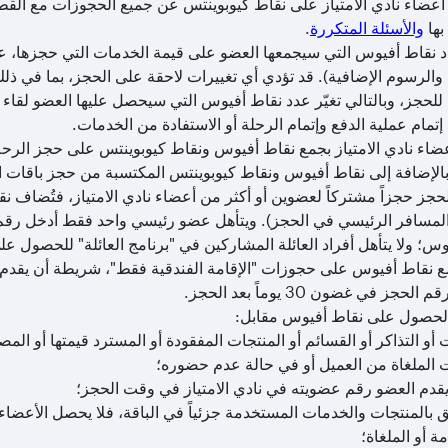
ضاء نادي الامتياز على نقاط كيوبوينتس عن جميع الحجوزات مع القطر
بها
والأسئلة المتكررة
.
د نقاط أفيوس التي سيجمعها العضو على قيمة الخدمات التي حجزها، على
والرسوم الإضافية). قد تؤدي أي تغييرات لاحقة على الحجز، بما في ذلك
ة للحجز، وبالتالي تغيّر عدد نقاط أفيوس التي سيحصل عليها العضو لق
 إتمام عملية الدفع وإتمام الرحلة أو الاستفادة من الخدمات.
ضاء نادي الامتياز بجمع نقاط أفيوس ونقاط كيوبوينتس على حجز الرح
، بالإضافة إلى نقاط أفيوس ونقاط كيوبوينتس المكتسبة من حجز باقات 
الحجز حجزاً مشتركاً لعضوين أو أكثر من أعضاء نادي الامتياز، فتُضا
المسافر الرئيسي في الحجز). ويتأهل عضو رئيسي واحد فقط أدخل رقم
وس؛ ولا يتأهل أفراد العائلة المشاركين في "برنامج العائلة" للحصول ع
نقاط أفيوس على حجوزات "الإقامة الفندقية فقط"، شريطة أن يقدم العضو 
الحجز في غضون 30 يوماً بعد الحجز.
الحصول على نقاط أفيوس مقابل:
أو التذاكر أو القسائم أو المنتجات المفقودة أو المسترد قيمتها أو المص
 الملغاة من العميل أو في حالة عدم حضوره؛
 يقدم العضو رقم عضويته في نادي الامتياز في وقت الحجز؛
لق بالمنتجات والخدمات المستخدمة جزئياً في الباقة، فلا يحصل الأعض
 أو الملغاة؛