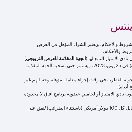
ينتس
لشروط والأحكام. ويعتبر الشراء المؤهل في العرض
لشروط والأحكام.
 الامتياز التابع لها (
الجهة المقدّمة للعرض الترويجي
)
يبدأ العرض الترويجي في الساعة 12:01 بعد منتصف الليل (بتوقيت مكة المكرمة) في 25 يونيو 2023، ويستمر حتى تسحبه الجهة المقدّمة
لجوية القطرية في وقت إجراء معاملة مؤهلة وحسابهم غير
أدناه).
 نادي الامتياز أو لحاملي عضوية برنامج آفاق لا محدودة
) مقابل كل 100 دولار أمريكي (باستثناء الضرائب) تُنفق على