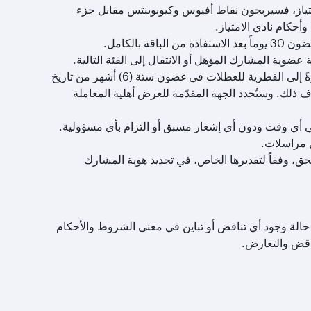
امتياز، فسيربحون نقاط أفيوس وكيوبوينتس مقابل جزء
أحكام نادي الامتياز.
بالكامل.
وية المشارك المؤهل أو الانتقال إلى الفئة التالية.
في حالة فقد المعاملات، يجب على المشاركين المؤهلين تقديم مطالبتهم مباشرةً إلى القطرية للعطلات في غضون ستة (6) أشهر من تاريخ
اف ذلك. وستُحدد الجهة المقدّمة للعرض أهلية المعاملة
 أي وقت ودون أي إشعار مسبق أو التزام بأي مسؤولية.
ي مراسلات.
حق، وفقاً لتقديرها الخاص، في تحديد هوية المشارك
ي حالة وجود أي تناقض أو تباين في معنى الشروط والأحكام
تناقض والتعارض.