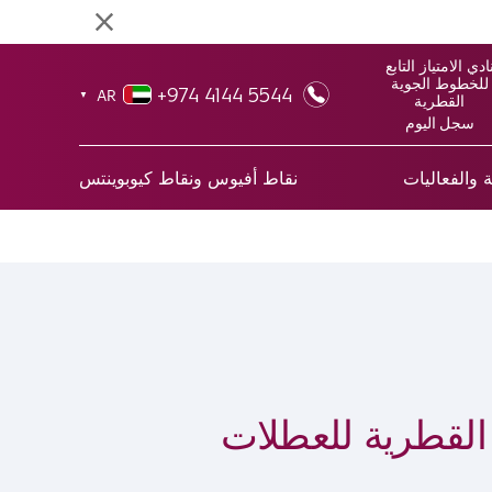
ادي الامتياز التابع
للخطوط الجوية
+974 4144 5544
AR
▼
القطرية
سجل اليوم
 والفعاليات
نقاط أفيوس ونقاط كيوبوينتس
 القطرية للعطلات