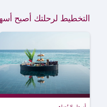
التخطيط لرحلتك أصبح أس
أسعار لا تُضاهى