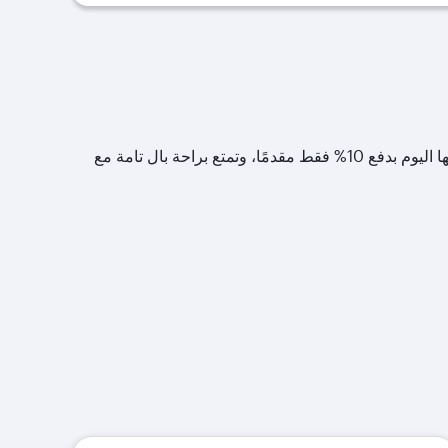
نقدّم لك خدمة احجز الآن وادفع لاحقًا – الطريقة الأذكى والأسهل للتخطيط لعطلتك القادمة. ثبّت أفضل الأسعار لعطلتك التي تحلم بها اليوم بدفع 10% فقط مقدمًا، وتمتع براحة بال تامة مع