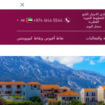
ادي الامتياز التابع
للخطوط الجوية
+974 4144 5544
AR
▼
القطرية
سجل اليوم
 والفعاليات
نقاط أفيوس ونقاط كيوبوينتس