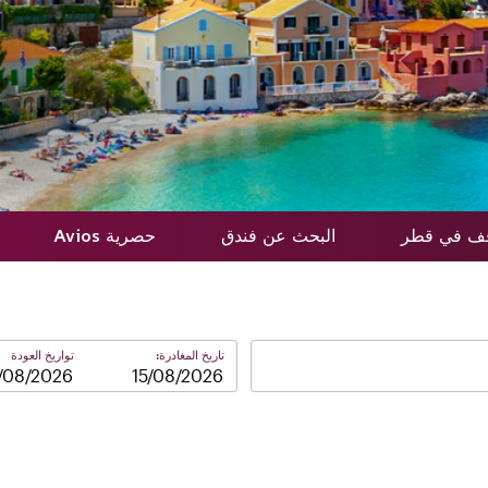
قف في قطر
البحث عن فندق
حصرية Avios
تاريخ المغادرة:
تواريخ العودة
–