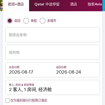
航班+酒店
Qatar 中途停留
酒店
独家Avio
返回
单程
多城市
航班出发地：
目的地
出发日期
返回日期
–
客人, 房间 & 航班等级
2 客人, 1 房间, 经济舱
仅为我的部分行程预订酒店