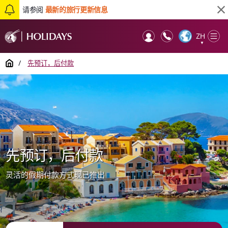
请参阅
最新的旅行更新信息
ZH
Op
▼
Mob
Home
/
先预订，后付款
先预订，后付款
灵活的假期付款方式现已推出